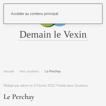
Menu
Accéder au contenu principal
Demain le Vexin
Accueil
Nos soutiens
Le Perchay
Rédigé par admin le
3 Février 2022
. Publié dans
Soutiens
.
Le Perchay